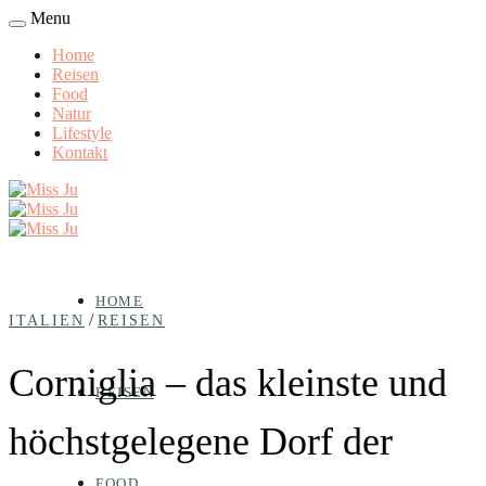
Menu
Home
Reisen
Food
Natur
Lifestyle
Kontakt
HOME
/
ITALIEN
REISEN
Corniglia – das kleinste und
REISEN
höchstgelegene Dorf der
FOOD