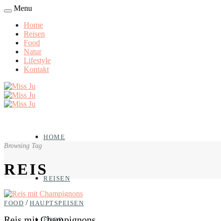
Menu
Home
Reisen
Food
Natur
Lifestyle
Kontakt
HOME
Browsing Tag
REIS
REISEN
/
FOOD
HAUPTSPEISEN
Reis mit Champignons
FOOD