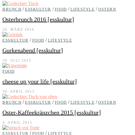
/
/
/
/
BRUNCH
ESSKULTUR
FOOD
LIFESTYLE
OSTERN
Osterbrunch 2016 [esskultur]
26. MÄRZ 2016
/
/
ESSKULTUR
FOOD
LIFESTYLE
Gurkenabend [esskultur]
29. JULI 2015
FOOD
cheese up your life [esskultur]
30. APRIL 2015
/
/
/
/
BRUNCH
ESSKULTUR
FOOD
LIFESTYLE
OSTERN
Oster-Kaffeekränzchen 2015 [esskultur]
4. APRIL 2015
/
/
ESSKULTUR
FOOD
LIFESTYLE