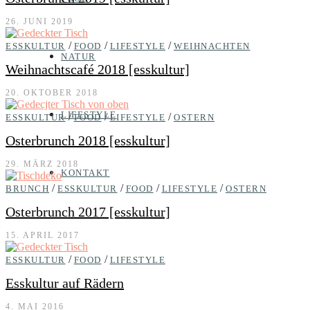
26. JUNI 2019
/
/
/
ESSKULTUR
FOOD
LIFESTYLE
WEIHNACHTEN
NATUR
Weihnachtscafé 2018 [esskultur]
20. OKTOBER 2018
LIFESTYLE
/
/
/
ESSKULTUR
FOOD
LIFESTYLE
OSTERN
Osterbrunch 2018 [esskultur]
29. MÄRZ 2018
KONTAKT
/
/
/
/
BRUNCH
ESSKULTUR
FOOD
LIFESTYLE
OSTERN
Osterbrunch 2017 [esskultur]
15. APRIL 2017
/
/
ESSKULTUR
FOOD
LIFESTYLE
Esskultur auf Rädern
4. MAI 2016