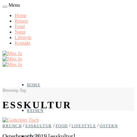
Menu
Home
Reisen
Food
Natur
Lifestyle
Kontakt
HOME
Browsing Tag
ESSKULTUR
REISEN
/
/
/
/
BRUNCH
ESSKULTUR
FOOD
LIFESTYLE
OSTERN
Osterbrunch 2019 [esskultur]
FOOD