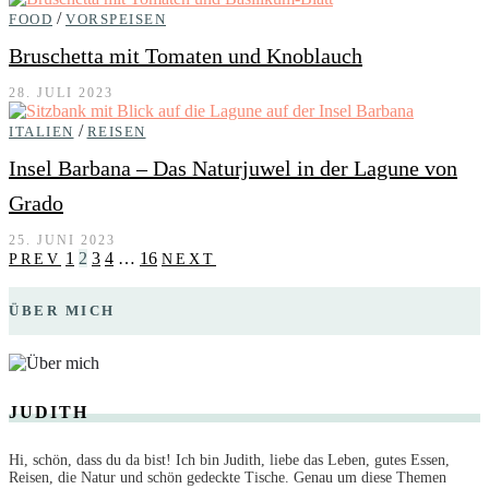
/
FOOD
VORSPEISEN
Bruschetta mit Tomaten und Knoblauch
28. JULI 2023
/
ITALIEN
REISEN
Insel Barbana – Das Naturjuwel in der Lagune von
Grado
25. JUNI 2023
1
2
3
4
…
16
PREV
NEXT
ÜBER MICH
JUDITH
Hi, schön, dass du da bist! Ich bin Judith, liebe das Leben, gutes Essen,
Reisen, die Natur und schön gedeckte Tische. Genau um diese Themen