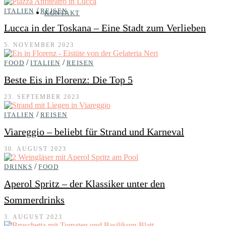
/
ITALIEN
REISEN
KONTAKT
Lucca in der Toskana – Eine Stadt zum Verlieben
5. NOVEMBER 2023
/
/
FOOD
ITALIEN
REISEN
Beste Eis in Florenz: Die Top 5
23. SEPTEMBER 2023
/
ITALIEN
REISEN
Viareggio – beliebt für Strand und Karneval
30. AUGUST 2023
/
DRINKS
FOOD
Aperol Spritz – der Klassiker unter den
Sommerdrinks
3. AUGUST 2023