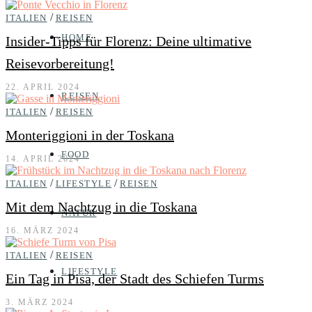
/
ITALIEN
REISEN
HOME
Insider-Tipps für Florenz: Deine ultimative
Reisevorbereitung!
22. APRIL 2024
REISEN
/
ITALIEN
REISEN
Monteriggioni in der Toskana
FOOD
14. APRIL 2024
/
/
ITALIEN
LIFESTYLE
REISEN
Mit dem Nachtzug in die Toskana
NATUR
16. MÄRZ 2024
/
ITALIEN
REISEN
LIFESTYLE
Ein Tag in Pisa, der Stadt des Schiefen Turms
3. MÄRZ 2024