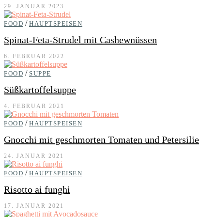
29. JANUAR 2023
/
FOOD
HAUPTSPEISEN
Spinat-Feta-Strudel mit Cashewnüssen
6. FEBRUAR 2022
/
FOOD
SUPPE
Süßkartoffelsuppe
4. FEBRUAR 2021
/
FOOD
HAUPTSPEISEN
Gnocchi mit geschmorten Tomaten und Petersilie
24. JANUAR 2021
/
FOOD
HAUPTSPEISEN
Risotto ai funghi
17. JANUAR 2021