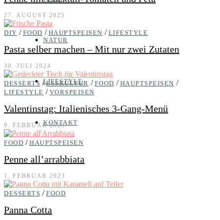
27. AUGUST 2025
/
/
/
DIY
FOOD
HAUPTSPEISEN
LIFESTYLE
NATUR
Pasta selber machen – Mit nur zwei Zutaten
30. JULI 2024
LIFESTYLE
/
/
/
/
DESSERTS
ESSKULTUR
FOOD
HAUPTSPEISEN
/
LIFESTYLE
VORSPEISEN
Valentinstag: Italienisches 3-Gang-Menü
KONTAKT
9. FEBRUAR 2023
/
FOOD
HAUPTSPEISEN
Penne all’arrabbiata
1. FEBRUAR 2023
/
DESSERTS
FOOD
Panna Cotta