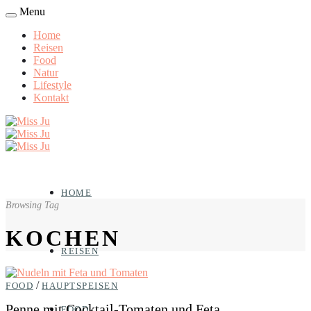
Menu
Home
Reisen
Food
Natur
Lifestyle
Kontakt
HOME
Browsing Tag
KOCHEN
REISEN
/
FOOD
HAUPTSPEISEN
Penne mit Cocktail-Tomaten und Feta
FOOD